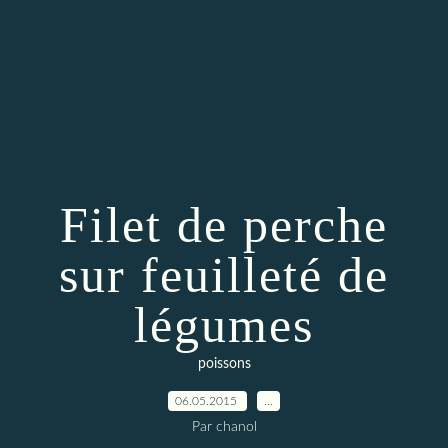
Filet de perche
sur feuilleté de
légumes
poissons
06.05.2015
…
Par chanol