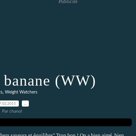
Publicité
a banane (WW)
,
ts
Weight Watchers
7.02.2015
…
Par chanol
chers saveurs et équilibre" Trop bon ! On a bien aimé, bien