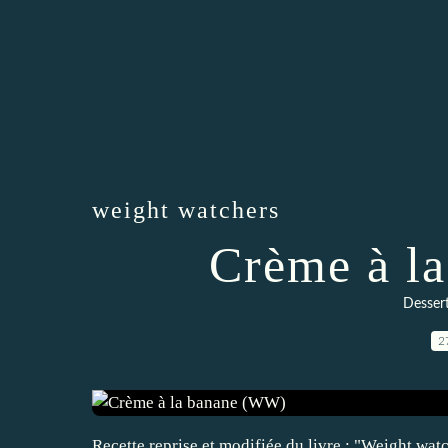
weight watchers
Crème à l
Desser
2
Recette reprise et modifiée du livre : "Weight wat