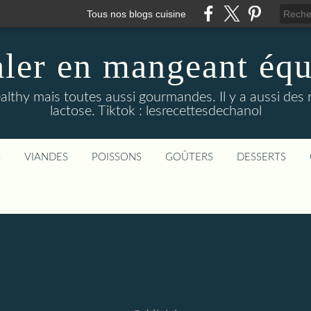
Tous nos blogs cuisine
aler en mangeant équi
althy mais toutes aussi gourmandes. Il y a aussi des 
lactose. Tiktok : lesrecettesdechanol
S
VIANDES
POISSONS
GOÛTERS
DESSERTS