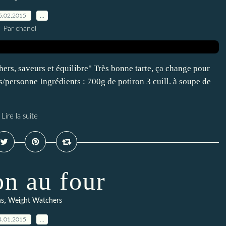
5.02.2015
…
Par chanol
hers, saveurs et équilibre" Très bonne tarte, ça change pour
nts/personne Ingrédients : 700g de potiron 3 cuill. à soupe de
Lire la suite
on au four
,
ns
Weight Watchers
4.01.2015
…