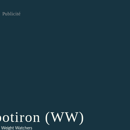
Publicité
 potiron (WW)
,
Weight Watchers