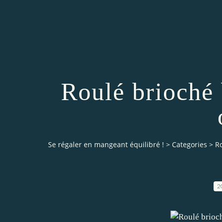
Roulé brioché 
Se régaler en mangeant équilibré !
>
Categories
>
Ro
2