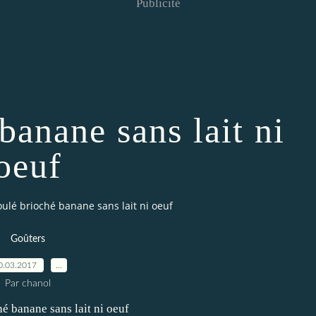
Publicité
banane sans lait ni
oeuf
ulé brioché banane sans lait ni oeuf
Goûters
0.03.2017
…
Par chanol