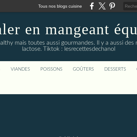
Tous nos blogs cuisine
aler en mangeant équi
althy mais toutes aussi gourmandes. Il y a aussi des 
lactose. Tiktok : lesrecettesdechanol
S
VIANDES
POISSONS
GOÛTERS
DESSERTS