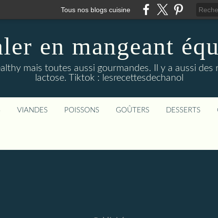
Tous nos blogs cuisine
aler en mangeant équi
althy mais toutes aussi gourmandes. Il y a aussi des 
lactose. Tiktok : lesrecettesdechanol
S
VIANDES
POISSONS
GOÛTERS
DESSERTS