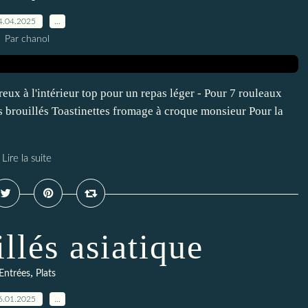
4.04.2025
…
Par chanol
ux à l'intérieur top pour un repas léger - Pour 7 rouleaux
ufs brouillés Toastinettes fromage à croque monsieur Pour la
Lire la suite
llés asiatique
,
Entrées
Plats
6.01.2025
…