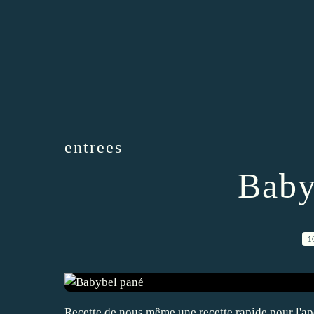
entrees
Baby
1
Recette de nous même une recette rapide pour l'apé