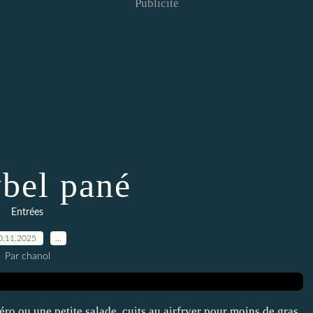
Publicité
bel pané
Entrées
0.11.2025
…
Par chanol
ro ou une petite salade, cuits au airfryer pour moins de gras