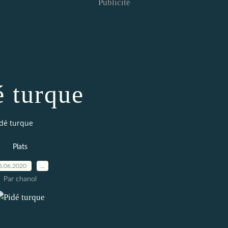
Publicité
é turque
idé turque
Plats
6.06.2020
…
Par chanol