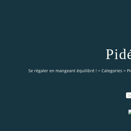
Pid
Se régaler en mangeant équilibré !
>
Categories
>
P
1