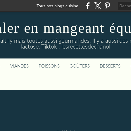
Tous nos blogs cuisine
aler en mangeant équi
althy mais toutes aussi gourmandes. Il y a aussi des 
lactose. Tiktok : lesrecettesdechanol
S
VIANDES
POISSONS
GOÛTERS
DESSERTS