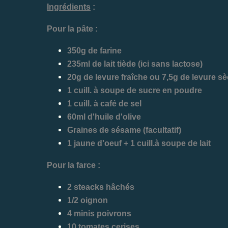
Ingrédients
:
Pour la pâte :
350g de farine
235ml de lait tiède (ici sans lactose)
20g de levure fraîche ou 7,5g de levure s
1 cuill. à soupe de sucre en poudre
1 cuill. à café de sel
60ml d'huile d'olive
Graines de sésame (facultatif)
1 jaune d'oeuf + 1 cuill.à soupe de lait
Pour la farce :
2 steacks hâchés
1/2 oignon
4 minis poivrons
10 tomates cerises