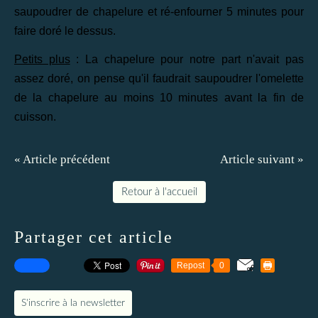
saupoudrer de chapelure et ré-enfourner 5 minutes pour
faire doré le dessus.
Petits plus
: La chapelure pour notre part n'avait pas
assez doré, on pense qu'il faudrait saupoudrer l'omelette
de la chapelure au moins 10 minutes avant la fin de
cuisson.
« Article précédent
Article suivant »
Retour à l'accueil
Partager cet article
Repost
0
S'inscrire à la newsletter