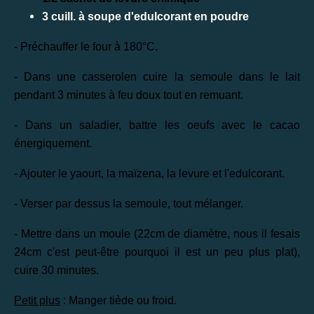
3 cuill. à soupe d'edulcorant en poudre
- Préchauffer le four à 180°C.
- Dans une casserolen cuire la semoule dans le lait
pendant 3 minutes à feu doux tout en remuant.
- Dans un saladier, battre les oeufs avec le cacao
énergiquement.
- Ajouter le yaourt, la maïzena, la levure et l'edulcorant.
- Verser par dessus la semoule, tout mélanger.
- Mettre dans un moule (22cm de diamètre, nous il fesais
24cm c'est peut-être pourquoi il est un peu plus plat),
cuire 30 minutes.
Petit plus
: Manger tiède ou froid.