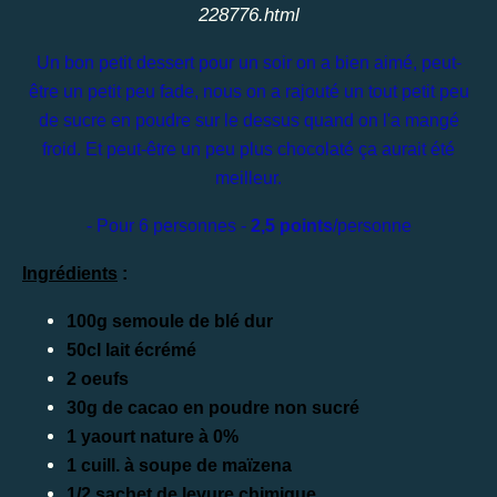
228776.html
Un bon petit dessert pour un soir on a bien aimé, peut-
être un petit peu fade, nous on a rajouté un tout petit peu
de sucre en poudre sur le dessus quand on l'a mangé
froid. Et peut-être un peu plus chocolaté ça aurait été
meilleur.
- Pour 6 personnes -
2,5 points
/personne
Ingrédients
:
​100g semoule de blé dur
50cl lait écrémé
2 oeufs
30g de cacao en poudre non sucré
1 yaourt nature à 0%
1 cuill. à soupe de maïzena
1/2 sachet de levure chimique