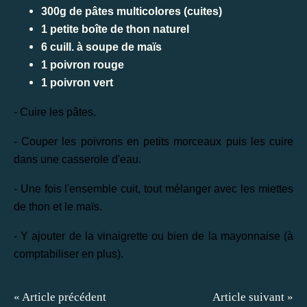
300g de pâtes multicolores (cuites)
1 petite boîte de thon naturel
6 cuill. à soupe de maïs
1 poivron rouge
1 poivron vert
- Cuire les pâtes.
- Couper les poivrons en petits morceaux puis les cuire
dans une casserole d'eau.
- Une fois l'ensemble cuit, tout mélanger avec les miettes
de thon et le maïs.
- Y ajouter de la vinaigrette ou bien de la mayonnaise (à
comptabiliser en plus).
« Article précédent
Article suivant »