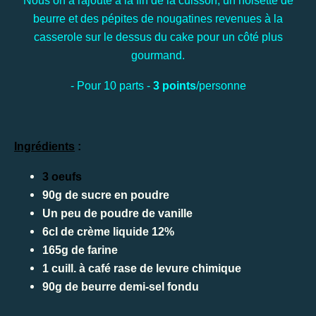
Nous on a rajouté à la fin de la cuisson, un noisette de
beurre et des pépites de nougatines revenues à la
casserole sur le dessus du cake pour un côté plus
gourmand.
- Pour 10 parts -
3 points
/personne
Ingrédients
:
3 oeufs
90g de sucre en poudre
Un peu de poudre de vanille
6cl de crème liquide 12%
165g de farine
1 cuill. à café rase de levure chimique
90g de beurre demi-sel fondu