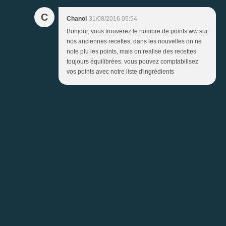
C
Chanol
31/08/2016 05:54
Bonjour, vous trouverez le nombre de points ww sur
nos anciennes recettes, dans les nouvelles on ne
note plu les points, mais on realise des recettes
toujours équilibrées. vous pouvez comptabilisez
vos points avec notre liste d'ingrédients