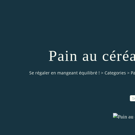
Pain au céré
Se régaler en mangeant équilibré !
>
Categories
>
P
1