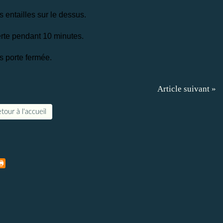
s entailles sur le dessus.
verte pendant 10 minutes.
es porte fermée.
Article suivant »
tour à l'accueil