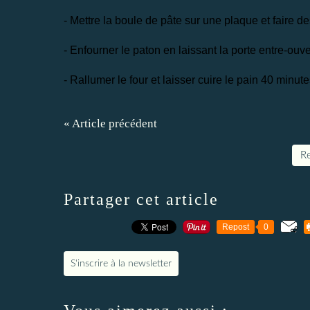
- Mettre la boule de pâte sur une plaque et faire de
- Enfourner le paton en laissant la porte entre-ou
- Rallumer le four et laisser cuire le pain 40 minut
« Article précédent
Re
Partager cet article
Repost
0
S'inscrire à la newsletter