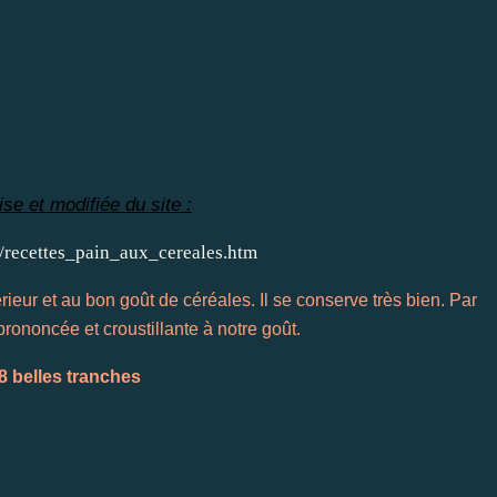
se et modifiée du site :
/recettes_pain_aux_cereales.htm
érieur et au bon goût de céréales. Il se conserve très bien. Par
prononcée et croustillante à notre goût.
8 belles tranches