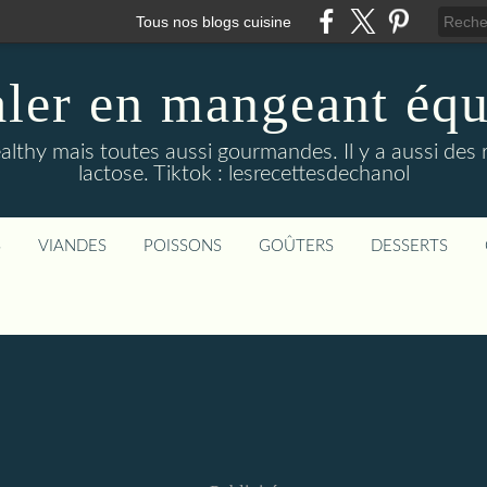
Tous nos blogs cuisine
aler en mangeant équi
althy mais toutes aussi gourmandes. Il y a aussi des 
lactose. Tiktok : lesrecettesdechanol
S
VIANDES
POISSONS
GOÛTERS
DESSERTS