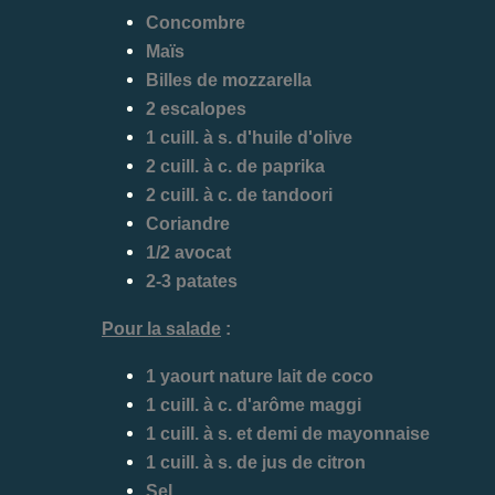
Concombre
Maïs
Billes de mozzarella
2 escalopes
1 cuill. à s. d'huile d'olive
2 cuill. à c. de paprika
2 cuill. à c. de tandoori
Coriandre
1/2 avocat
2-3 patates
Pour la salade
:
1 yaourt nature lait de coco
1 cuill. à c. d'arôme maggi
1 cuill. à s. et demi de mayonnaise
1 cuill. à s. de jus de citron
Sel