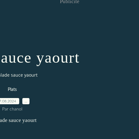
Publicité
sauce yaourt
alade sauce yaourt
Plats
7.08.2024
…
Par chanol