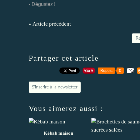
- Dégustez !
« Article précédent
Re
Partager cet article
Repost
0
S'inscrire à la newsletter
Vous aimerez aussi :
Kébab maison