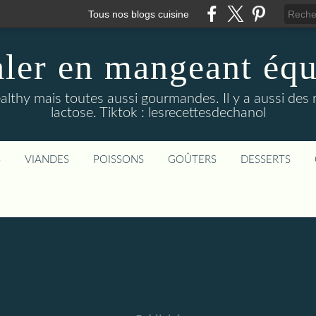
Tous nos blogs cuisine
aler en mangeant équi
althy mais toutes aussi gourmandes. Il y a aussi des 
lactose. Tiktok : lesrecettesdechanol
S
VIANDES
POISSONS
GOÛTERS
DESSERTS