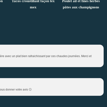
on
Tacos croustillant façon tex
Poulet ail et fines herbes
mex
pâtes aux champignons
ère avec un plat bien rafraichissant par ces chaudes journées. Merci et
nous donner votre avis 🙂