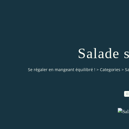
Salade 
Se régaler en mangeant équilibré !
>
Categories
>
S
0