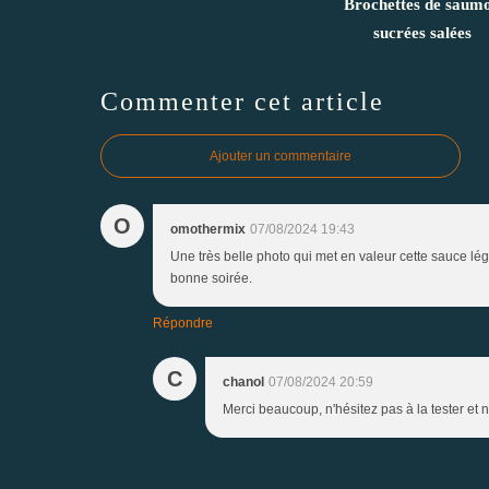
Brochettes de saum
sucrées salées
Commenter cet article
Ajouter un commentaire
O
omothermix
07/08/2024 19:43
Une très belle photo qui met en valeur cette sauce lég
bonne soirée.
Répondre
C
chanol
07/08/2024 20:59
Merci beaucoup, n'hésitez pas à la tester et 