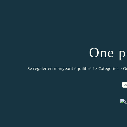
One p
Se régaler en mangeant équilibré !
>
Categories
>
O
3