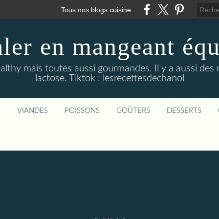
Tous nos blogs cuisine
aler en mangeant équi
althy mais toutes aussi gourmandes. Il y a aussi des 
lactose. Tiktok : lesrecettesdechanol
S
VIANDES
POISSONS
GOÛTERS
DESSERTS