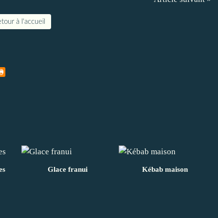
tour à l'accueil
es
Glace franui
Kébab maison