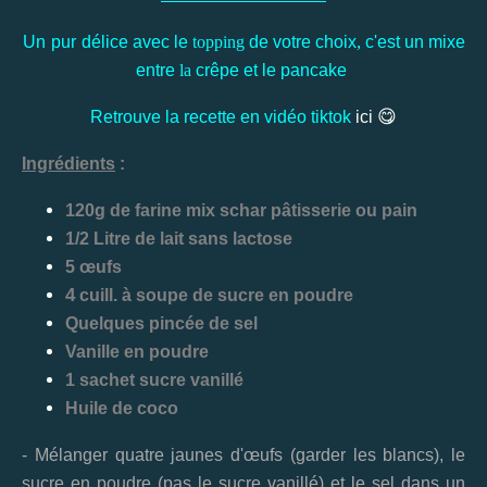
,
Un
pur
délice
avec
le
topping
de
votre
choix
c'est
un
mixe
entre
la
crêpe
et
le
pancake
😋
Retrouve
la
recette
en
vidéo
tiktok
ici
Ingrédients
:
120g de farine mix schar pâtisserie ou pain
1/2 Litre de lait sans lactose
5 œufs
4
cuill. à soupe de sucre en poudre
Quelques pincée de sel
Vanille en poudre
1 sachet sucre vanillé
Huile de coco
- Mélanger quatre jaunes d'œufs (garder les blancs), le
sucre en poudre (pas le sucre vanillé) et le sel dans un