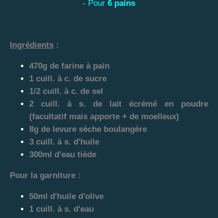
- Pour
6 pains
Ingrédients
:
470g de farine à pain
1 cuill. à c. de sucre
1/2 cuill. à c. de sel
2 cuill. à s. de lait écrémé en poudre
(facultatif mais apporte + de moelleux)
8g de levure sèche boulangère
3 cuill. à s. d'huile
300ml d'eau tiède
Pour la garniture :
50ml d'huile d'olive
1 cuill. à s. d'eau