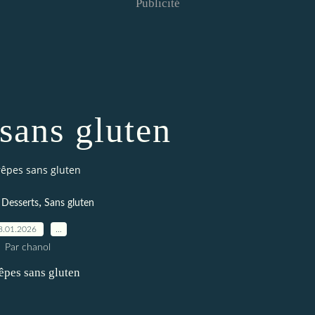
Publicité
sans gluten
rêpes sans gluten
,
,
Desserts
Sans gluten
8.01.2026
…
Par chanol