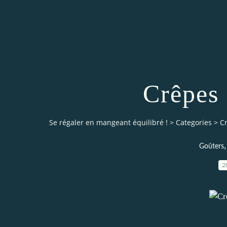
Crêpes 
Se régaler en mangeant équilibré !
>
Categories
>
C
Goûters
2