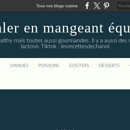
Tous nos blogs cuisine
aler en mangeant équi
althy mais toutes aussi gourmandes. Il y a aussi des 
lactose. Tiktok : lesrecettesdechanol
S
VIANDES
POISSONS
GOÛTERS
DESSERTS