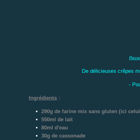
Rece
De délicieuses crêpes mo
- Po
Ingrédients
:
290g de farine mix sans gluten (ici celui
550ml de lait
80ml d'eau
30g de cassonade