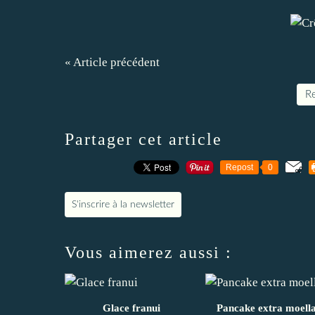
« Article précédent
Re
Partager cet article
Repost
0
S'inscrire à la newsletter
Vous aimerez aussi :
Glace franui
Pancake extra moell