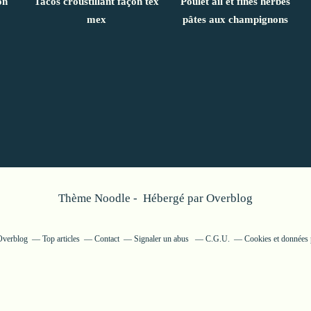
on
Tacos croustillant façon tex
Poulet ail et fines herbes
mex
pâtes aux champignons
Thème Noodle - Hébergé par
Overblog
 Overblog
Top articles
Contact
Signaler un abus
C.G.U.
Cookies et données 