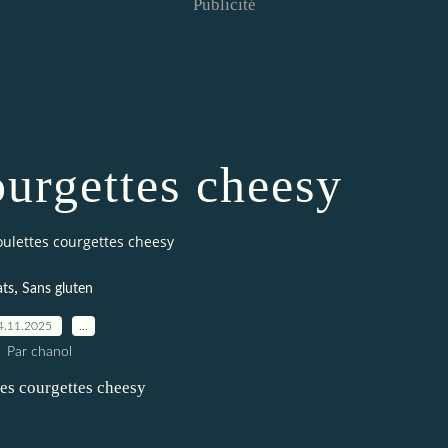
Publicité
ourgettes cheesy
ulettes courgettes cheesy
,
ats
Sans gluten
4.11.2025
…
Par chanol