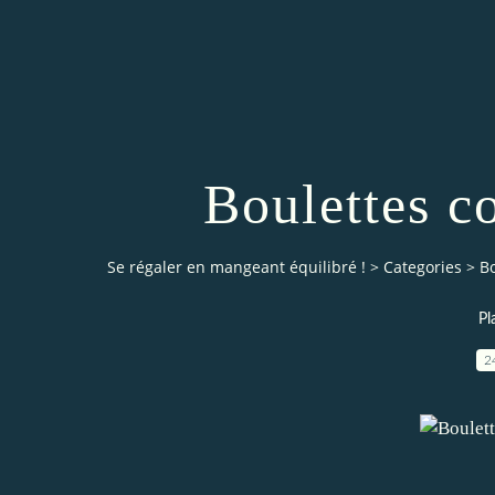
Boulettes c
Se régaler en mangeant équilibré !
>
Categories
>
Bo
Pl
2