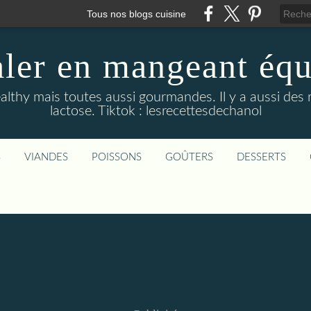
Tous nos blogs cuisine
aler en mangeant équi
althy mais toutes aussi gourmandes. Il y a aussi des 
lactose. Tiktok : lesrecettesdechanol
S
VIANDES
POISSONS
GOÛTERS
DESSERTS