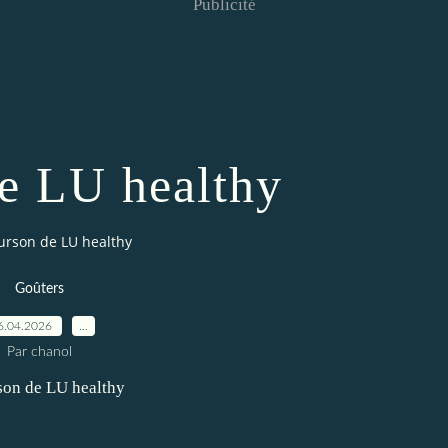
Publicité
e LU healthy
urson de LU healthy
Goûters
6.04.2026
…
Par chanol