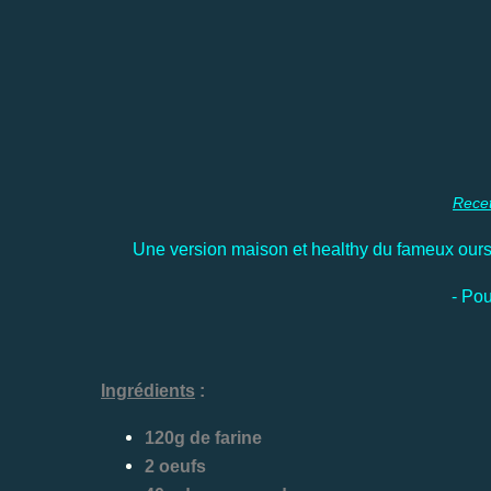
Rece
Une version maison et healthy du fameux ourson
- Pou
Ingrédients
:
120g de farine
2 oeufs