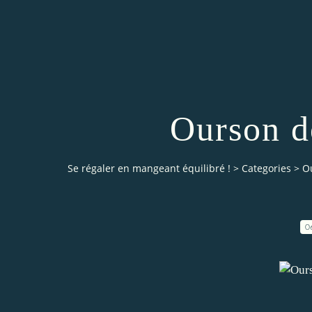
Ourson d
Se régaler en mangeant équilibré !
>
Categories
>
O
0