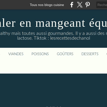
Tous nos blogs cuisine
aler en mangeant équi
althy mais toutes aussi gourmandes. Il y a aussi des 
lactose. Tiktok : lesrecettesdechanol
S
VIANDES
POISSONS
GOÛTERS
DESSERTS