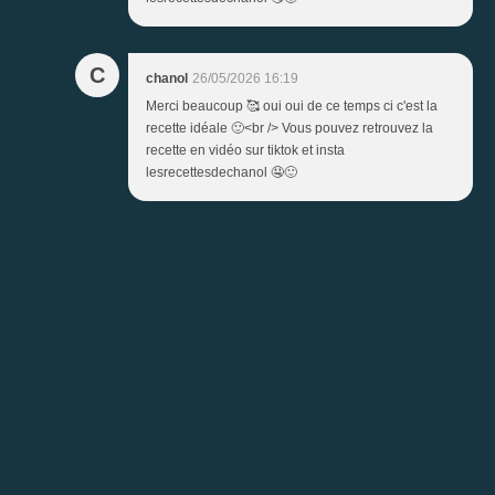
C
chanol
26/05/2026 16:19
Merci beaucoup 🥰 oui oui de ce temps ci c'est la
recette idéale 🙂<br /> Vous pouvez retrouvez la
recette en vidéo sur tiktok et insta
lesrecettesdechanol 🤤🙂