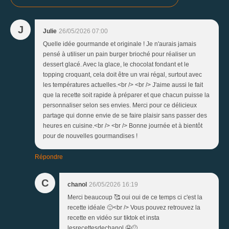
J
Julie
26/05/2026 07:00
Quelle idée gourmande et originale ! Je n'aurais jamais
pensé à utiliser un pain burger brioché pour réaliser un
dessert glacé. Avec la glace, le chocolat fondant et le
topping croquant, cela doit être un vrai régal, surtout avec
les températures actuelles.<br /> <br /> J'aime aussi le fait
que la recette soit rapide à préparer et que chacun puisse la
personnaliser selon ses envies. Merci pour ce délicieux
partage qui donne envie de se faire plaisir sans passer des
heures en cuisine.<br /> <br /> Bonne journée et à bientôt
pour de nouvelles gourmandises !
Répondre
C
chanol
26/05/2026 16:19
Merci beaucoup 🥰 oui oui de ce temps ci c'est la
recette idéale 🙂<br /> Vous pouvez retrouvez la
recette en vidéo sur tiktok et insta
lesrecettesdechanol 🤤🙂