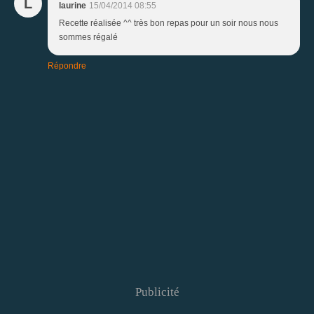
L
laurine
15/04/2014 08:55
Recette réalisée ^^ très bon repas pour un soir nous nous
sommes régalé
Répondre
Publicité