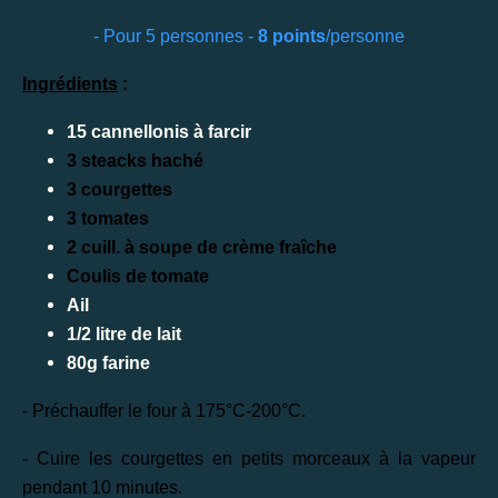
- Pour 5 personnes -
8 points
/personne
Ingrédients
:
15 cannellonis à farcir
3 steacks haché
3 courgettes
3 tomates
2 cuill. à soupe de crème fraîche
Coulis de tomate
Ail
1/2 litre de lait
80g farine
- Préchauffer le four à 175°C-200°C.
- Cuire les courgettes en petits morceaux à la vapeur
pendant 10 minutes.