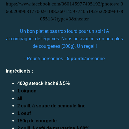
https://www.facebook.com/360145977405192/photos/a.3
66020896817700.91188.360145977405192/6228094078
05513/?type=3&theater
Un bon plat et pas trop lourd pour un soir ! A
accompagner de légumes. Nous on avait mis un peu plus
de courgettes (200g). Un régal !
- Pour 5 personnes -
5 points
/personne
Ingrédients
:
400g steack haché à 5%
1 oignon
ail
2 cuill. à soupe de semoule fine
1 oeuf
150g de courgette
2 cuill. à café de margarine à 60%