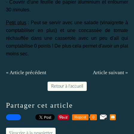
- Couvrir d'une feuille de papier aluminium et enfourner
30 minutes.
Petit plus
: Peut se servir avec une salade (vinaigrette à
comptabiliser en plus) et une concassée de tomate
réchauffée dans une casserole avec un peu d'ail qui
comptabilise 0 points ! De plus cela permet d'avoir un plat
moins sec.
« Article précédent
Article suivant »
Retour à l'accueil
Partager cet article
Repost
0
S'inscrire à la newsletter