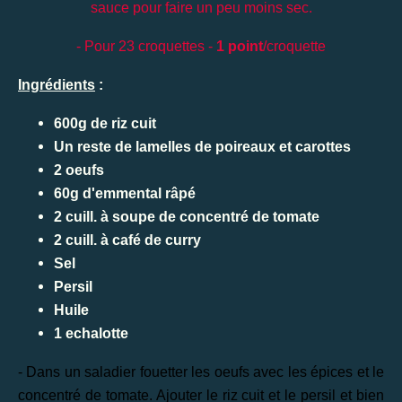
sauce pour faire un peu moins sec.
- Pour 23 croquettes -
1 point
/croquette
Ingrédients
:
600g de riz cuit
Un reste de lamelles de poireaux et carottes
2 oeufs
60g d'emmental râpé
2 cuill. à soupe de concentré de tomate
2 cuill. à café de curry
Sel
Persil
Huile
1 echalotte
- Dans un saladier fouetter les oeufs avec les épices et le
concentré de tomate. Ajouter le riz cuit et le persil et bien