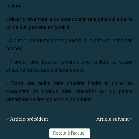
mélanger.
- Mixer birévement le riz pour obtenir une pâte collante, le
riz ne doit pas être en bouillit.
- Ajouter les légumes et le gruyère à la pâte et l'echalotte
hachée.
- Former des boules (environ une cuillère à soupe
chacune) et les applatir légèrement.
- Dans une poêle faire chauffer l'huile et cuire les
croquettes de chaque côté. Absorber sur du papier
absorbant ou des mouchoirs en papier.
« Article précédent
Article suivant »
Retour à l'accueil