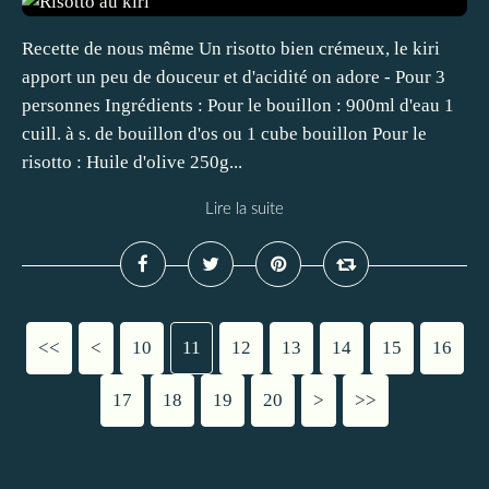
Recette de nous même Un risotto bien crémeux, le kiri
apport un peu de douceur et d'acidité on adore - Pour 3
personnes Ingrédients : Pour le bouillon : 900ml d'eau 1
cuill. à s. de bouillon d'os ou 1 cube bouillon Pour le
risotto : Huile d'olive 250g...
Lire la suite
<<
<
10
11
12
13
14
15
16
17
18
19
20
30
40
50
60
70
>
>>