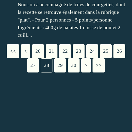
Nous on a accompagné de frites de courgettes, dont
la recette se retrouve également dans la rubrique
"plat". - Pour 2 personnes - 5 points/personne
Ingrédients : 400g de patates 1 cuisse de poulet 2
cuill....
<<
<
10
20
21
22
23
24
25
26
27
28
29
30
>
>>