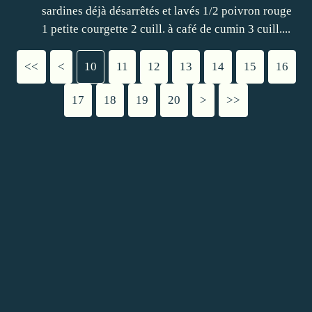
sardines déjà désarrêtés et lavés 1/2 poivron rouge
1 petite courgette 2 cuill. à café de cumin 3 cuill....
<<
<
10
11
12
13
14
15
16
17
18
19
20
30
>
>>