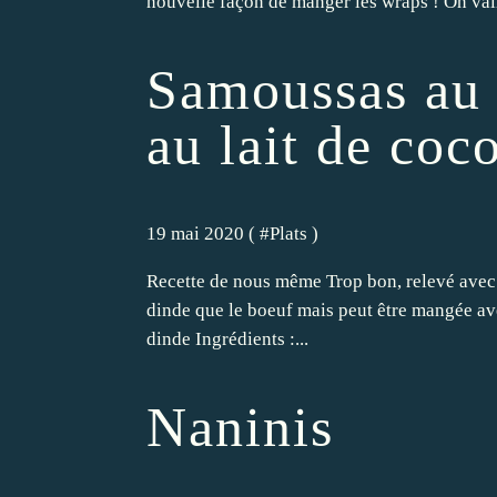
nouvelle façon de manger les wraps ! On vali
Samoussas au 
au lait de coc
19 mai 2020 ( #
Plats
)
Recette de nous même Trop bon, relevé avec l
dinde que le boeuf mais peut être mangée ave
dinde Ingrédients :...
Naninis