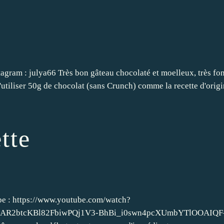
tagram : julya66 Très bon gâteau chocolaté et moelleux, très fo
 d'utiliser 50g de chocolat (sans Crunch) comme la recette d'origi
tte
tube : https://www.youtube.com/watch?
IwAR2btcKBl82FbiwPQj1V3-BhBi_i0swn4pcXUmbYTlOOAIQF