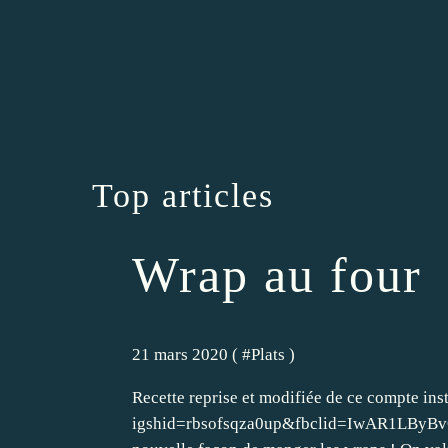
Top articles
Wrap au four
21 mars 2020 ( #
Plats
)
Recette reprise et modifiée de ce compte i
igshid=rbsofsqza0up&fbclid=IwAR1LBy