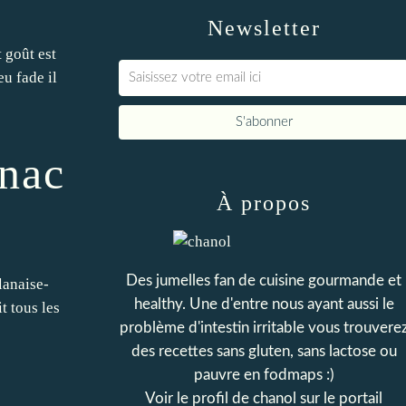
Newsletter
 goût est
eu fade il
gnac
À propos
Des jumelles fan de cuisine gourmande et
lanaise-
healthy. Une d'entre nous ayant aussi le
t tous les
problème d'intestin irritable vous trouvere
des recettes sans gluten, sans lactose ou
pauvre en fodmaps :)
Voir le profil de
chanol
sur le portail