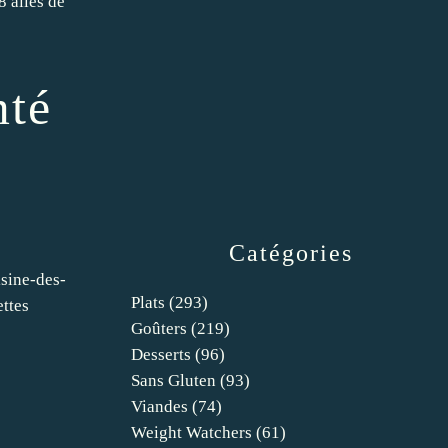
8 ailes de
mté
Catégories
isine-des-
Plats
(293)
ttes
Goûters
(219)
Desserts
(96)
Sans Gluten
(93)
Viandes
(74)
Weight Watchers
(61)