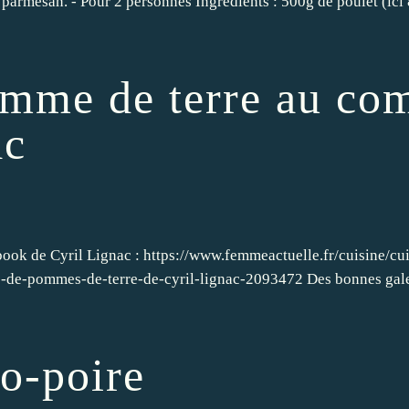
 parmesan. - Pour 2 personnes Ingrédients : 500g de poulet (ici 
omme de terre au co
ac
book de Cyril Lignac : https://www.femmeactuelle.fr/cuisine/cu
es-de-pommes-de-terre-de-cyril-lignac-2093472 Des bonnes gale
o-poire