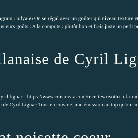
agram : julya66 On se régal avec un goûter qui niveau texture et
usieurs goûts : A la compote : plutôt bon et frais juste un petit p
ilanaise de Cyril Li
cyril lignac : https://www.cuisineaz.com/recettes/risotto-a-la-mi
 de Cyril Lignac Tous en cuisine, une émission au top qu'on sui
t noisette coeur