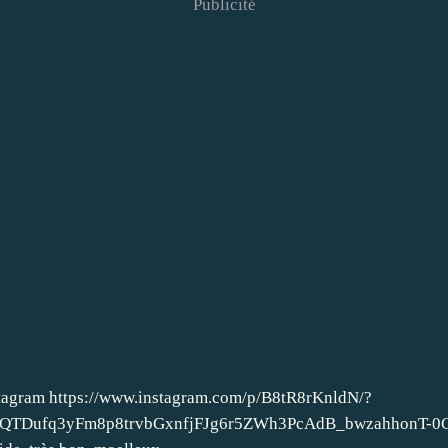
Publicité
nstagram https://www.instagram.com/p/B8tR8rKnldN/?
BvQTDufq3yFm8p8trvbGxnfjFJg6r5ZWh3PcAdB_bwzahhonT-0