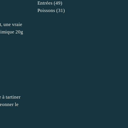
Entrées
(49)
Poissons
(31)
, une vraie
chimique 20g
 à tartiner
geonner le