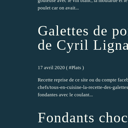
goûteuse avec le vin blanc, la moutarde et le
poulet car on avait...
Galettes de p
de Cyril Lign
17 avril 2020 ( #
Plats
)
Recette reprise de ce site ou du compte face
chefs/tous-en-cuisine-la-recette-des-galett
fondantes avec le coulant...
Fondants choc