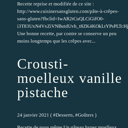
Recette reprise et modifiée de ce site :
http://www.cuisinersansgluten.com/pâte-à-crêpes-
sans-gluten?fbclid=IwAR2tCuQLCiGifO0-
i3T83UxN4VxZiVNButdUvh_t8ZK4KOkLtYPsPLTcH
Une bonne recette, par contre se conserve un peu
moins longtemps que les crêpes avec...
Crousti-
moelleux vanille
pistache
24 janvier 2021 ( #
Desserts
, #
Goûters
)
Recette de nous même Un gâteau hyper moelleux