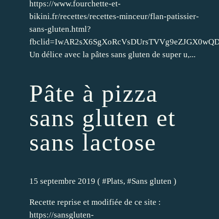
https://www.fourchette-et-
bikini.fr/recettes/recettes-minceur/flan-patissier-
sans-gluten.html?
fbclid=IwAR2sX6SgXoRcVsDUrsTVVg9eZJGX0wQ
Un délice avec la pâtes sans gluten de super u,...
Pâte à pizza
sans gluten et
sans lactose
15 septembre 2019 ( #
Plats
, #
Sans gluten
)
Recette reprise et modifiée de ce site :
https://sansgluten-