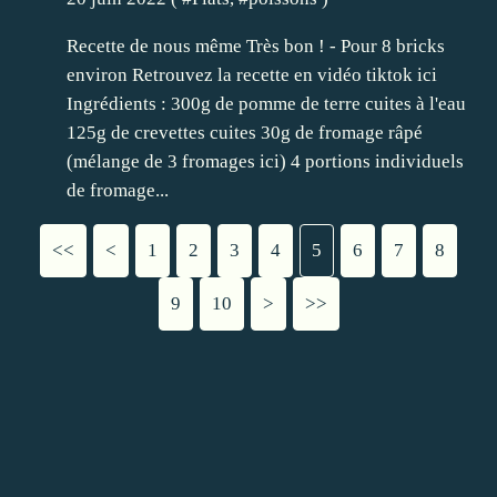
Recette de nous même Très bon ! - Pour 8 bricks
environ Retrouvez la recette en vidéo tiktok ici
Ingrédients : 300g de pomme de terre cuites à l'eau
125g de crevettes cuites 30g de fromage râpé
(mélange de 3 fromages ici) 4 portions individuels
de fromage...
<<
<
1
2
3
4
5
6
7
8
9
10
20
30
>
>>