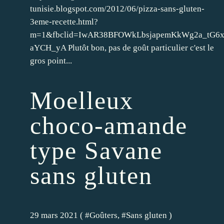
tunisie.blogspot.com/2012/06/pizza-sans-gluten-
3eme-recette.html?
m=1&fbclid=IwAR38BFOWkLbsjapemKkWg2a_tG6x
aYCH_yA Plutôt bon, pas de goût particulier c'est le
gros point...
Moelleux
choco-amande
type Savane
sans gluten
29 mars 2021 ( #
Goûters
, #
Sans gluten
)